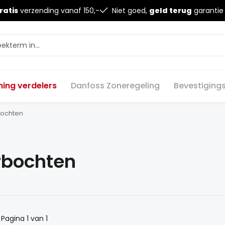
ratis
verzending vanaf 150,-
Niet goed,
geld terug
garantie
ing verdelers
Danfoss Zoneregeling
Bevestiging
bochten
rbochten
 Pagina 1 van 1