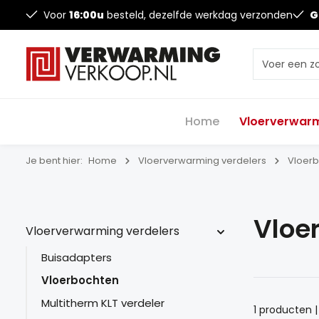
Voor
16:00u
besteld, dezelfde werkdag verzonden
G
Home
Vloerverwarm
Je bent hier:
Home
Vloerverwarming verdelers
Vloer
Vloe
Vloerverwarming verdelers
Buisadapters
Vloerbochten
Multitherm KLT verdeler
1 producten |