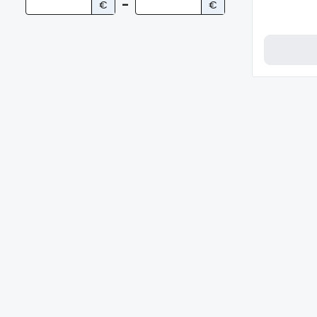
€
–
€