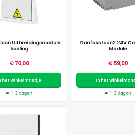
Icon Uitbreidingsmodule
Danfoss Icon2 24V Co
koeling
Module
€ 70,00
€ 59,00
n het winkelmandje
In het winkelman
1-3 dagen
1-3 dagen