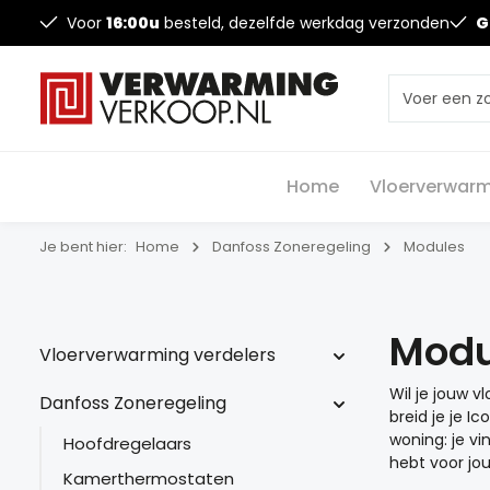
Voor
16:00u
besteld, dezelfde werkdag verzonden
G
Home
Vloerverwarm
Je bent hier:
Home
Danfoss Zoneregeling
Modules
Modu
Vloerverwarming verdelers
Wil je jouw 
Danfoss Zoneregeling
breid je je 
woning: je vi
Hoofdregelaars
hebt voor jou
Kamerthermostaten