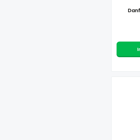
Danf
I